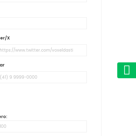
ter/X
ar
ro: