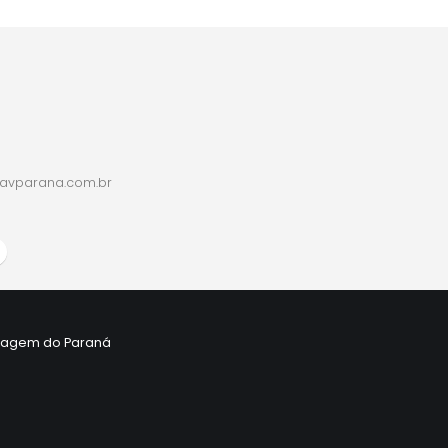
avparana.com.br
 Viagem do Paraná