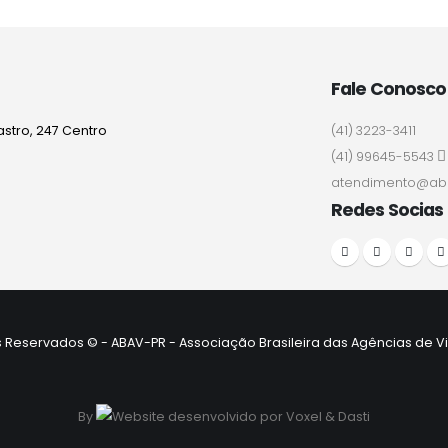
Fale Conosco
stro, 247 Centro
(41) 3223-3411
(41) 99645-5543
atendimento@ab
Redes Socias
s Reservados © - ABAV-PR - Associação Brasileira das Agências de
By