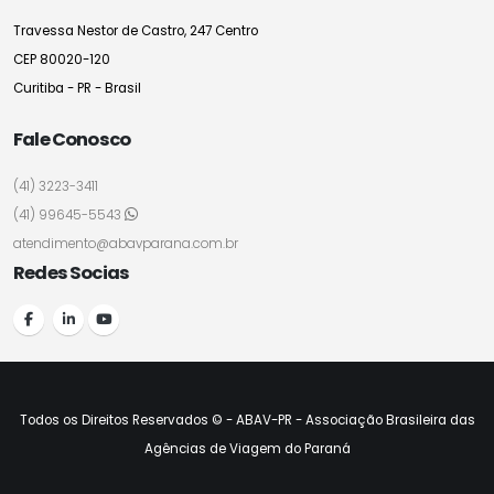
Travessa Nestor de Castro, 247 Centro
CEP 80020-120
Curitiba - PR - Brasil
Fale Conosco
(41) 3223-3411
(41) 99645-5543
atendimento@abavparana.com.br
Redes Socias
Todos os Direitos Reservados © - ABAV-PR - Associação Brasileira das
Agências de Viagem do Paraná